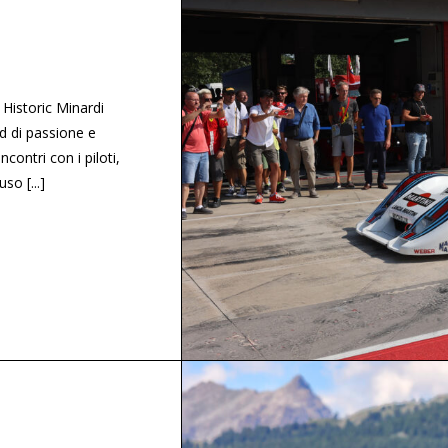
 Historic Minardi
d di passione e
contri con i piloti,
so [...]