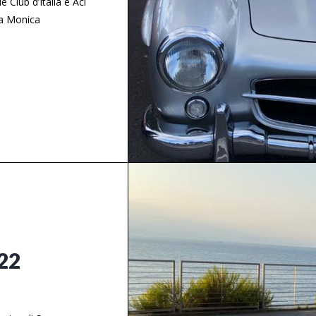
Club d’Italia e Aci
da Monica
022