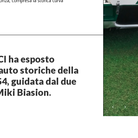
Monza, compresa la storica curva
CI ha esposto
auto storiche della
 S4, guidata dal due
iki Biasion.