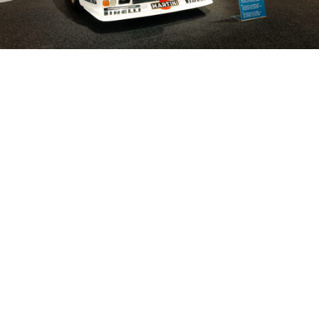
AUTO E MOTO D’EPOCA
2023
26 - 29 Ottobre, 2023
-
Bologna
In questa edizione speciale, nell'ambito della fiera "Auto
e Moto d'Epoca" di Bologna, ci siamo riuniti per
ricordare e onorare la memoria di un uomo
straordinario: Gino Macaluso. Ricordiamo non solo la
sua passione per le auto storiche ma anche il suo
impegno nella formazione dei giovani nel mondo dei [...]